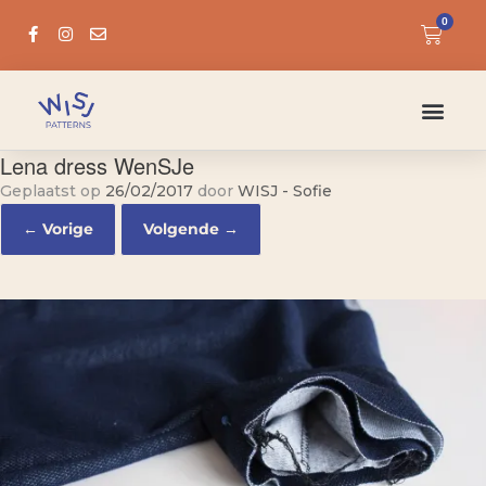
0
Lena dress WenSJe
Geplaatst op
26/02/2017
door
WISJ - Sofie
← Vorige
Volgende →