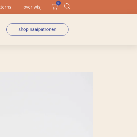
0
tterns
over wisj
shop naaipatronen