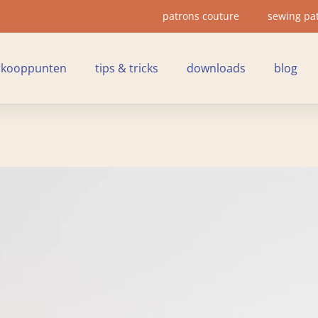
patrons couture
sewing pa
rkooppunten
tips & tricks
downloads
blog