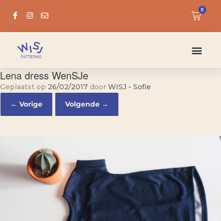
0
Lena dress WenSJe
Geplaatst op
26/02/2017
door
WISJ - Sofie
← Vorige
Volgende →