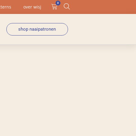
0
tterns
over wisj
shop naaipatronen