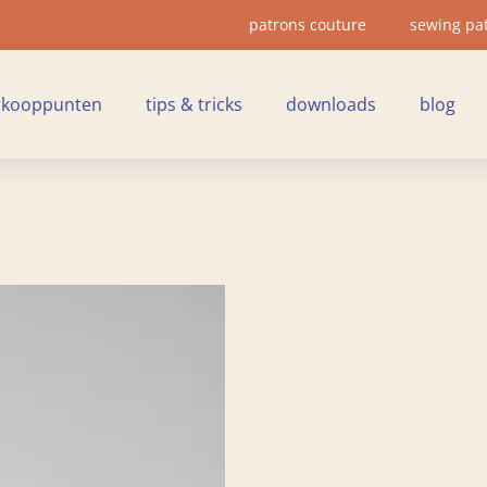
patrons couture
sewing pa
rkooppunten
tips & tricks
downloads
blog