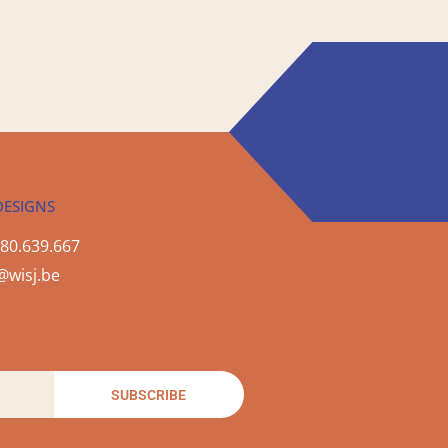
DESIGNS
80.639.667
@wisj.be
SUBSCRIBE