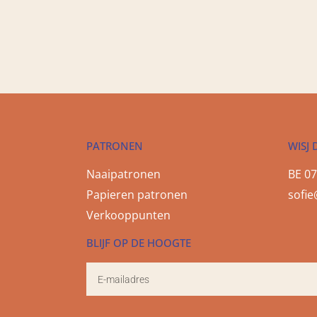
PATRONEN
WISJ 
Naaipatronen
BE 07
Papieren patronen
sofie
Verkooppunten
BLIJF OP DE HOOGTE