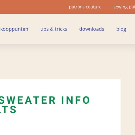
patrons couture
sewing pa
rkooppunten
tips & tricks
downloads
blog