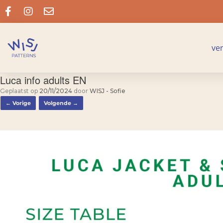
ve
Luca info adults EN
Geplaatst op
20/11/2024
door
WISJ - Sofie
← Vorige
Volgende →