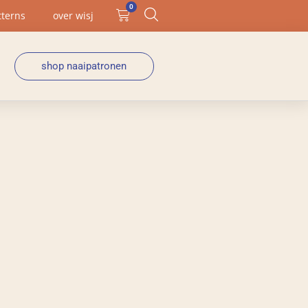
0
tterns
over wisj
shop naaipatronen