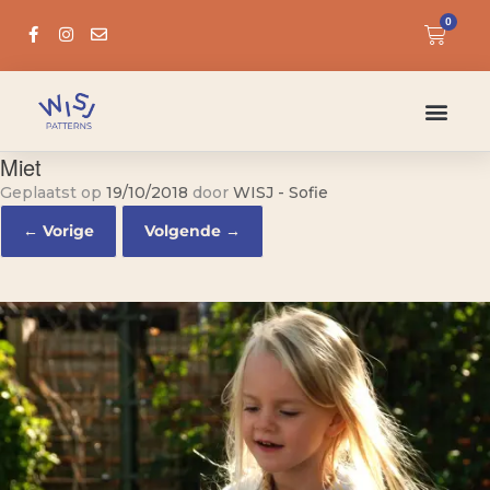
0
Miet
Geplaatst op
19/10/2018
door
WISJ - Sofie
← Vorige
Volgende →