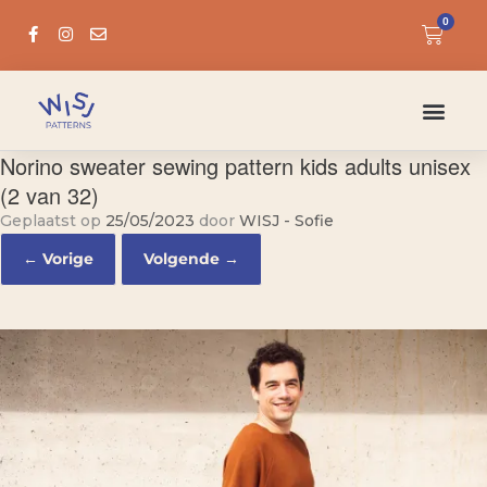
0
Norino sweater sewing pattern kids adults unisex
(2 van 32)
Geplaatst op
25/05/2023
door
WISJ - Sofie
← Vorige
Volgende →