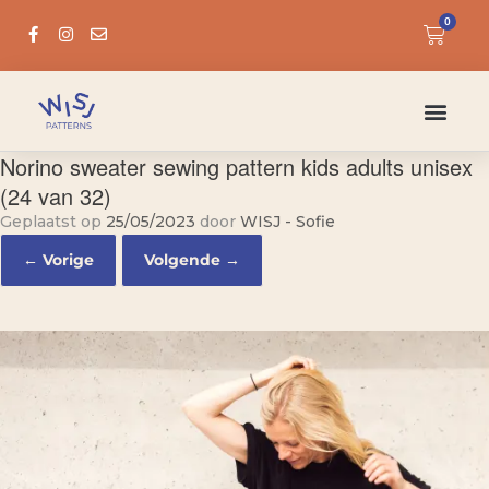
0
Norino sweater sewing pattern kids adults unisex
(24 van 32)
Geplaatst op
25/05/2023
door
WISJ - Sofie
← Vorige
Volgende →