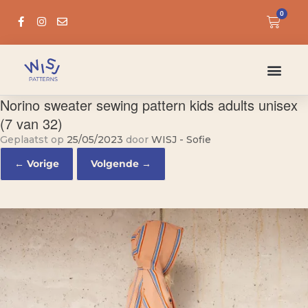
0
Norino sweater sewing pattern kids adults unisex
(7 van 32)
Geplaatst op
25/05/2023
door
WISJ - Sofie
← Vorige
Volgende →