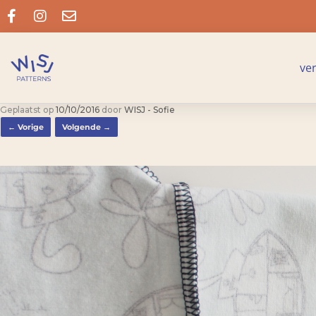
ve
Geplaatst op
10/10/2016
door
WISJ - Sofie
← Vorige
Volgende →