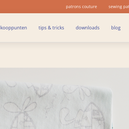
patrons couture
sewing pa
rkooppunten
tips & tricks
downloads
blog