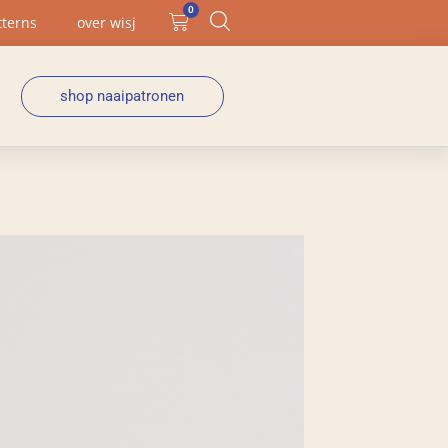
0
tterns
over wisj
shop naaipatronen