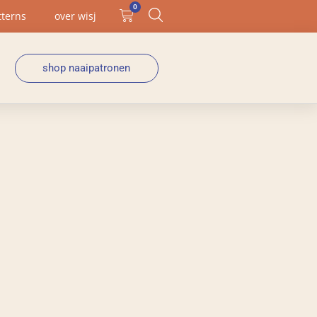
0
tterns
over wisj
shop naaipatronen