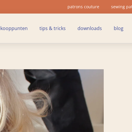
patrons couture
sewing pa
rkooppunten
tips & tricks
downloads
blog