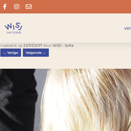
ve
Geplaatst op
22/01/2017
door
WISJ - Sofie
← Vorige
Volgende →