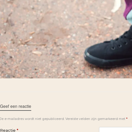
Geef een reactie
Je e-mailadres wordt niet gepubliceerd.
Vereiste velden zijn gemarkeerd met
*
Reactie
*