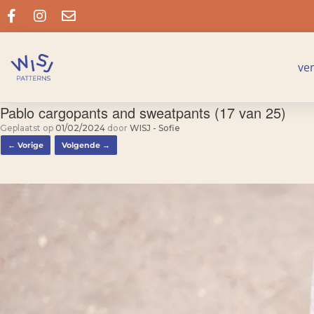
ve
Pablo cargopants and sweatpants (17 van 25)
Geplaatst op
01/02/2024
door
WISJ - Sofie
← Vorige
Volgende →