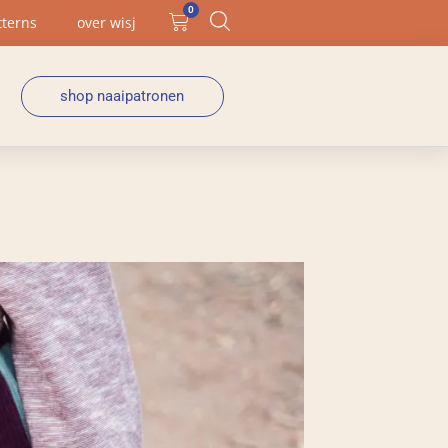
0
tterns
over wisj
shop naaipatronen