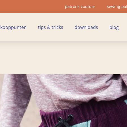
patrons couture
sewing pa
rkooppunten
tips & tricks
downloads
blog