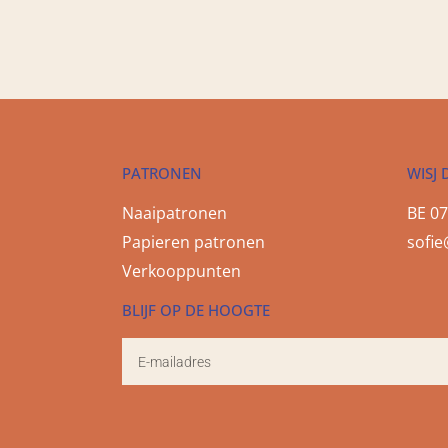
PATRONEN
WISJ 
Naaipatronen
BE 07
Papieren patronen
sofie
Verkooppunten
BLIJF OP DE HOOGTE