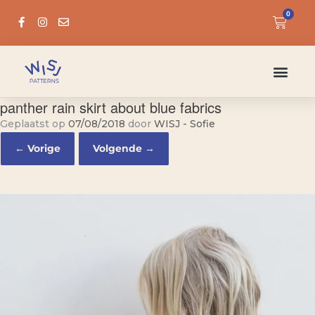
0
panther rain skirt about blue fabrics
Geplaatst op
07/08/2018
door
WISJ - Sofie
← Vorige
Volgende →