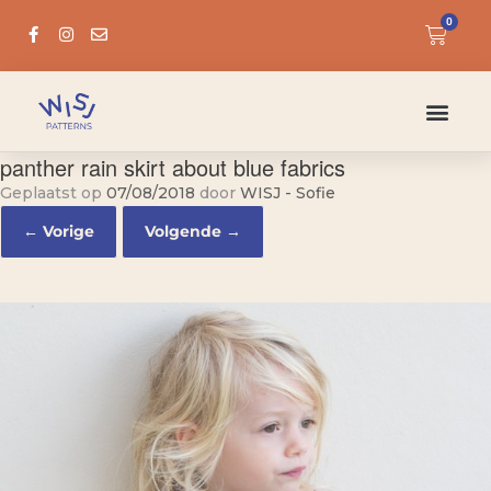
0
panther rain skirt about blue fabrics
Geplaatst op
07/08/2018
door
WISJ - Sofie
← Vorige
Volgende →