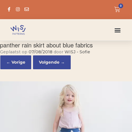
0
panther rain skirt about blue fabrics
Geplaatst op
07/08/2018
door
WISJ - Sofie
← Vorige
Volgende →