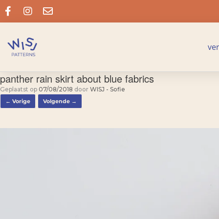
ve
panther rain skirt about blue fabrics
Geplaatst op
07/08/2018
door
WISJ - Sofie
← Vorige
Volgende →