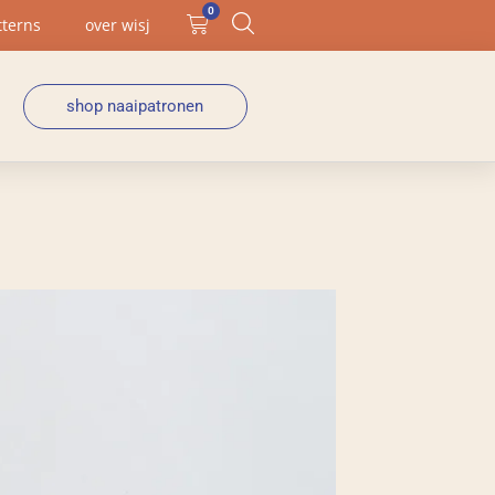
0
tterns
over wisj
shop naaipatronen