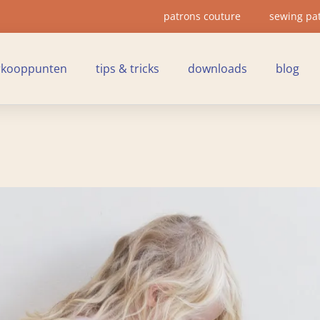
patrons couture
sewing pa
rkooppunten
tips & tricks
downloads
blog