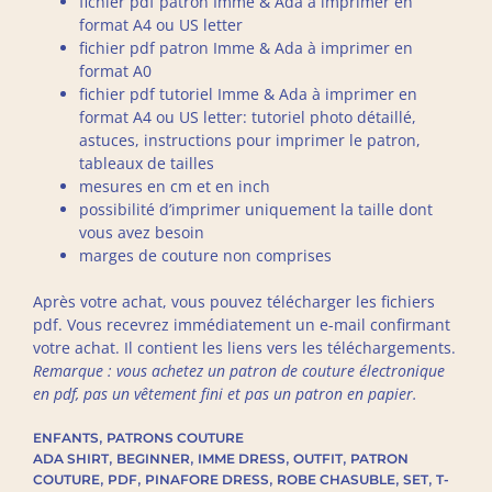
fichier pdf patron Imme & Ada à imprimer en
format A4 ou US letter
fichier pdf patron Imme & Ada à imprimer en
format A0
fichier pdf tutoriel Imme & Ada à imprimer en
format A4 ou US letter: tutoriel photo détaillé,
astuces, instructions pour imprimer le patron,
tableaux de tailles
mesures en cm et en inch
possibilité d’imprimer uniquement la taille dont
vous avez besoin
marges de couture non comprises
Après votre achat, vous pouvez télécharger les fichiers
pdf. Vous recevrez immédiatement un e-mail confirmant
votre achat. Il contient les liens vers les téléchargements.
Remarque : vous achetez un patron de couture électronique
en pdf, pas un vêtement fini et pas un patron en papier.
,
ENFANTS
PATRONS COUTURE
,
,
,
,
ADA SHIRT
BEGINNER
IMME DRESS
OUTFIT
PATRON
,
,
,
,
,
COUTURE
PDF
PINAFORE DRESS
ROBE CHASUBLE
SET
T-