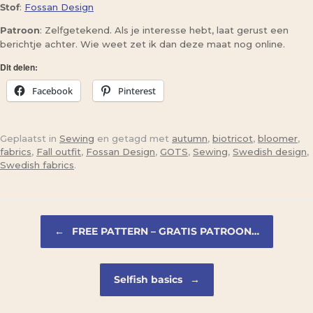
Stof
:
Fossan Design
Patroon
: Zelfgetekend. Als je interesse hebt, laat gerust een
berichtje achter. Wie weet zet ik dan deze maat nog online.
Dit delen:
Facebook
Pinterest
Geplaatst in
Sewing
en getagd met
autumn
,
biotricot
,
bloomer
,
fabrics
,
Fall outfit
,
Fossan Design
,
GOTS
,
Sewing
,
Swedish design
,
Swedish fabrics
.
Bericht navigatie
←
FREE PATTERN – GRATIS PATROON…
Selfish basics
→