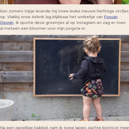
Een zomers tripje leverde mij twee leuke nieuwe herfstige stofjes
op. Vlakbij onze Airbnb lag blijkbaar het winkeltje van
Fossan
Design
. Ik spotte deze groentjes al op Instagram en zag er toen
al meteen een bloomer voor mijn jongste in.
Na een gezellige babbel, nam ik twee lapjes zachte biotricot mee