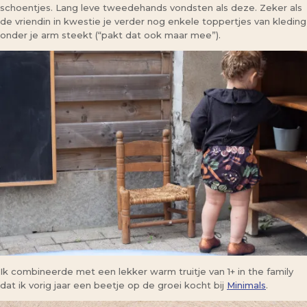
schoentjes. Lang leve tweedehands vondsten als deze. Zeker als
de vriendin in kwestie je verder nog enkele toppertjes van kleding
onder je arm steekt (“pakt dat ook maar mee”).
Ik combineerde met een lekker warm truitje van 1+ in the family
dat ik vorig jaar een beetje op de groei kocht bij
Minimals
.