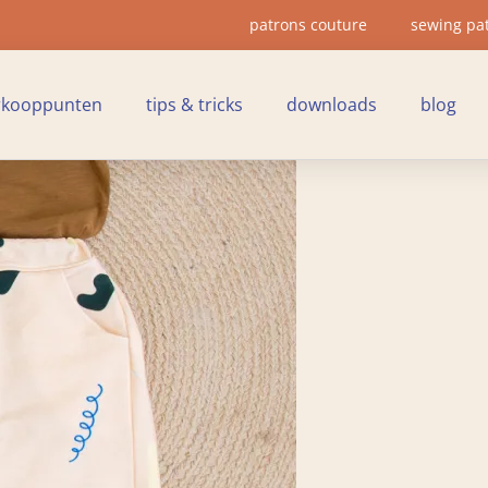
patrons couture
sewing pa
rkooppunten
tips & tricks
downloads
blog