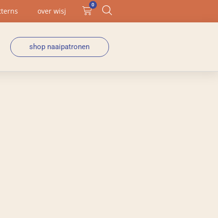
0
tterns
over wisj
shop naaipatronen