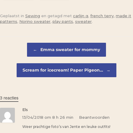
Geplaatst in
Sewing
en getagd met
carlijn q
,
french terry
,
made it
patterns
,
Norino sweater
,
play pants
,
sweater
.
Bericht navigatie
←
Emma sweater for mommy
Scream for icecream! Paper Pigeon…
→
3 reacties
Els
13/04/2018 om 8 h 26 min
Beantwoorden
Weer prachtige foto’s van Jente en leuke outfits!