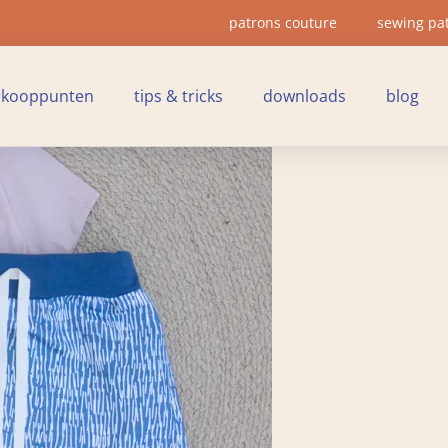
patrons couture
sewing pa
rkooppunten
tips & tricks
downloads
blog