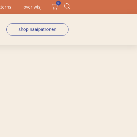
0
tterns
over wisj
shop naaipatronen