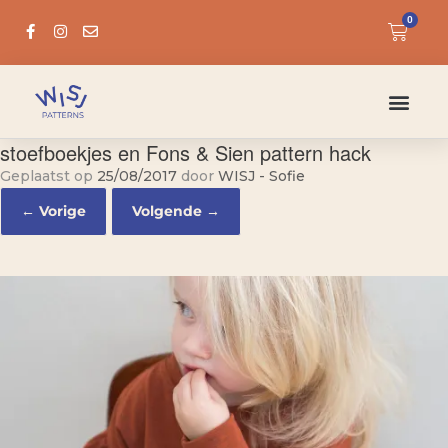
0
stoefboekjes en Fons & Sien pattern hack
Geplaatst op
25/08/2017
door
WISJ - Sofie
← Vorige
Volgende →