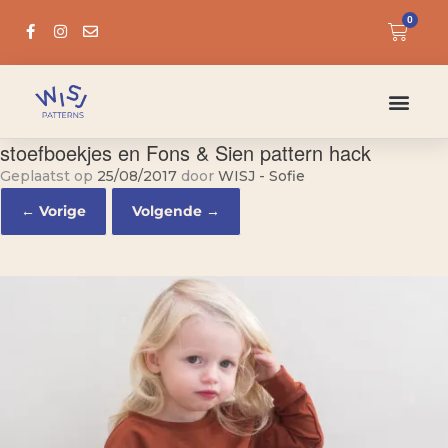
0
stoefboekjes en Fons & Sien pattern hack
Geplaatst op
25/08/2017
door
WISJ - Sofie
← Vorige
Volgende →