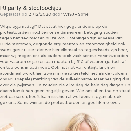
PJ party & stoefboekjes
Geplaatst op
21/12/2020
door
WISJ - Sofie
“Altijd pyjamadag!” Dat staat hier gegarandeerd op de
protestborden mochten onze dames een betoging zouden
tegen het ‘regime’ ten huize WISJ. Meningen zijn er veelvuldig.
Luide stemmen, gegronde argumenten en standvastigheid ook.
Wees gerust. Niet dat we hier allemaal zo tegendraads zijn hoor,
maar wij mogen ons als ouders toch vaak serieus verantwoorden
voor waarom er jassen aan moeten bij 5°C of waarom je toch af
en toe eens in bad moet. Ook het nut van ontbijt, lunch en
avondmaal wordt hier zwaar in vraag gesteld, net als de (volgens
ons vrij soepele) matiging van de suikerinname. Maar het ging dus
over die pyjama’s. Ze zouden die elke dag de hele dag dragen. En
daarin kan ik hen geen ongelijk geven. Wie ons af en toe op straat
ziet passeren, heeft Isa misschien al wel eens in pyjamabroek
gezien… Soms winnen de protestborden en geef ik me over.