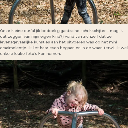
Onze kleine durfal (ik bedoel: gigantische schrikschijter – mag ik
dat zeggen van mijn eigen kind?) vond van zichzelf dat ze
levensgevaarlijke kunstjes aan het uitvoeren was op het mini
draaimolentje. Ik liet haar even begaan en in de waan terwijl ik wel
enkele leuke foto’s kon nemen.