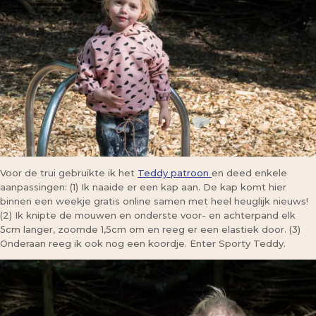
Voor de trui gebruikte ik het
Teddy patroon
en deed enkele
aanpassingen: (1) Ik naaide er een kap aan. De kap komt hier
binnen een weekje gratis online samen met heel heuglijk nieuws!
(2) Ik knipte de mouwen en onderste voor- en achterpand elk
5cm langer, zoomde 1,5cm om en reeg er een elastiek door. (3)
Onderaan reeg ik ook nog een koordje. Enter Sporty Teddy.