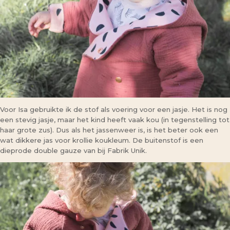
Voor Isa gebruikte ik de stof als voering voor een jasje. Het is nog
een stevig jasje, maar het kind heeft vaak kou (in tegenstelling tot
haar grote zus). Dus als het jassenweer is, is het beter ook een
wat dikkere jas voor krollie koukleum. De buitenstof is een
dieprode double gauze van bij Fabrik Unik.