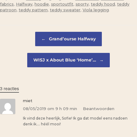
fabrics
,
Halfway
,
hoodie
,
sportoutfit
,
sporty
,
teddy hood
,
teddy
patroon
,
teddy pattern
,
teddy sweater
,
Viola legging
.
Bericht navigatie
←
Grand’ourse Halfway
WISJ x About Blue ‘Home’…
→
3 reacties
miet
08/05/2019 om 9 h 09 min
Beantwoorden
Ik vind deze heerlijk, Sofie! Ik ga dat model eens nadoen
denk ik…. héél mooi!