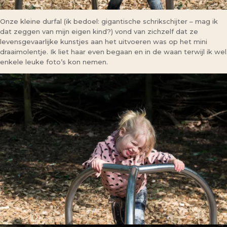
Onze kleine durfal (ik bedoel: gigantische schrikschijter – mag ik
dat zeggen van mijn eigen kind?) vond van zichzelf dat ze
levensgevaarlijke kunstjes aan het uitvoeren was op het mini
draaimolentje. Ik liet haar even begaan en in de waan terwijl ik wel
enkele leuke foto’s kon nemen.