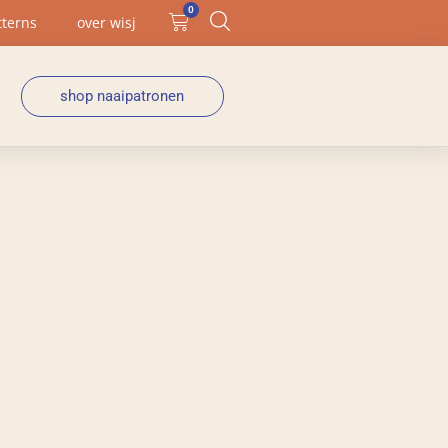
0
tterns
over wisj
shop naaipatronen