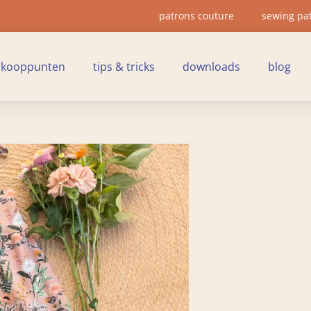
patrons couture
sewing pa
rkooppunten
tips & tricks
downloads
blog