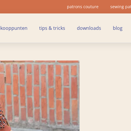
patrons couture
sewing pa
rkooppunten
tips & tricks
downloads
blog