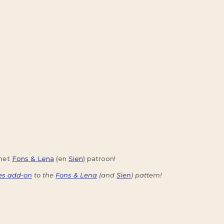
het
Fons & Lena
(en
Sien
) patroon!
ves add-on
to the
Fons & Lena
(and
Sien
) pattern!