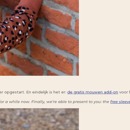
 opgestart. En eindelijk is het er:
de gratis mouwen add-on
voor 
a while now. Finally, we’re able to present to you: the
free slee