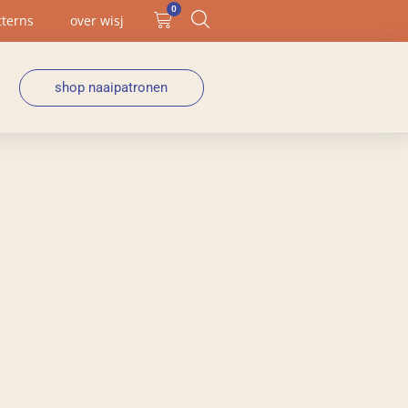
0
tterns
over wisj
shop naaipatronen