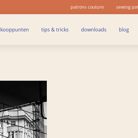
patrons couture
sewing pa
rkooppunten
tips & tricks
downloads
blog