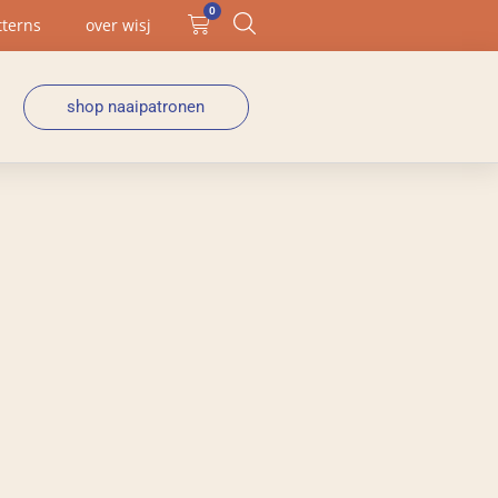
0
tterns
over wisj
shop naaipatronen