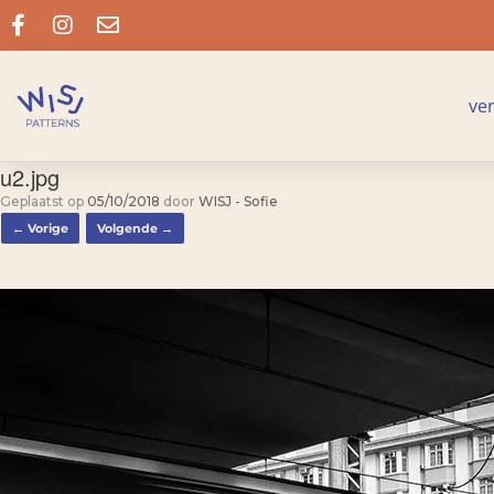
ve
u2.jpg
Geplaatst op
05/10/2018
door
WISJ - Sofie
← Vorige
Volgende →