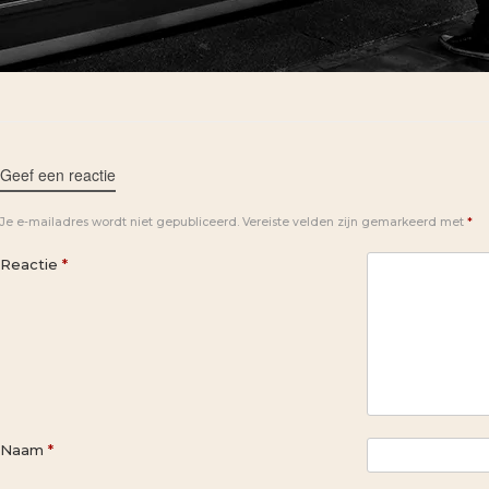
Geef een reactie
Je e-mailadres wordt niet gepubliceerd.
Vereiste velden zijn gemarkeerd met
*
Reactie
*
Naam
*