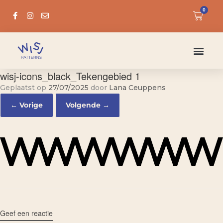
0
wisj-icons_black_Tekengebied 1
Geplaatst op
27/07/2025
door
Lana Ceuppens
← Vorige
Volgende →
Geef een reactie