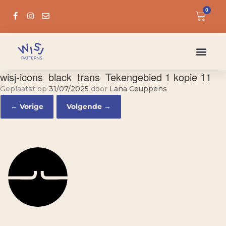
0
wisj-icons_black_trans_Tekengebied 1 kopie 11
Geplaatst op
31/07/2025
door
Lana Ceuppens
← Vorige
Volgende →