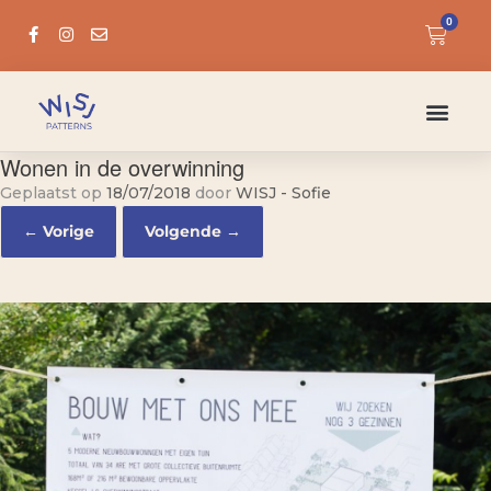
0
Wonen in de overwinning
Geplaatst op
18/07/2018
door
WISJ - Sofie
← Vorige
Volgende →