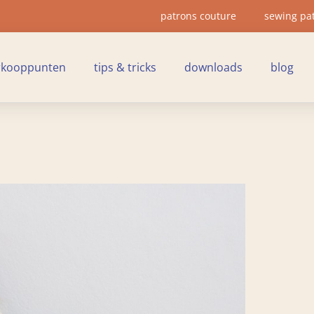
patrons couture
sewing pa
rkooppunten
tips & tricks
downloads
blog