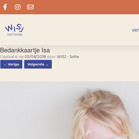
ve
Bedankkaartje Isa
Geplaatst op
05/06/2018
door
WISJ - Sofie
← Vorige
Volgende →