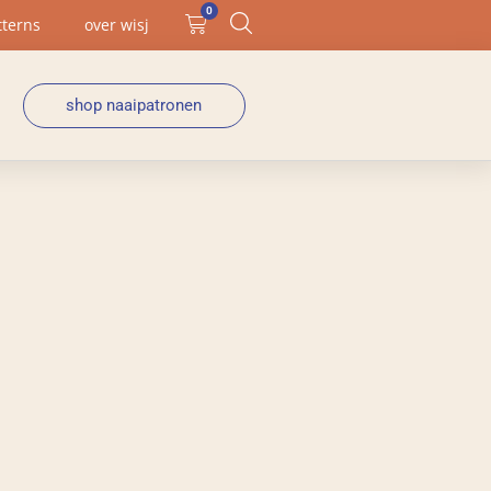
0
tterns
over wisj
shop naaipatronen