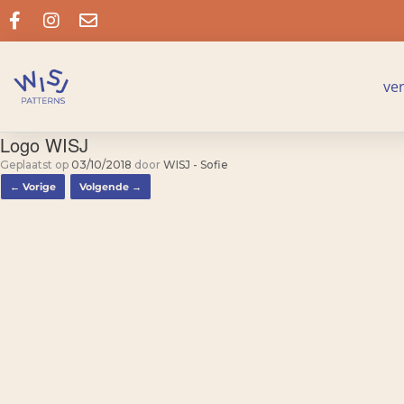
ve
Logo WISJ
Geplaatst op
03/10/2018
door
WISJ - Sofie
← Vorige
Volgende →