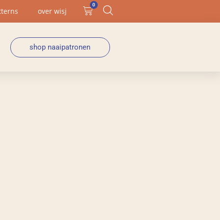
0
tterns
over wisj
shop naaipatronen