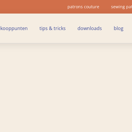
patrons couture
sewing pa
rkooppunten
tips & tricks
downloads
blog