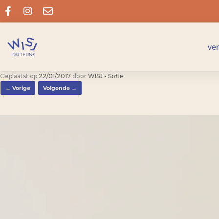
ve
Geplaatst op
22/01/2017
door
WISJ - Sofie
← Vorige
Volgende →