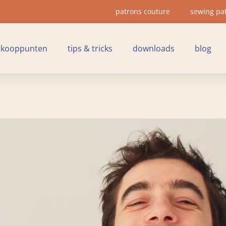
patrons couture
sewing pa
rkooppunten
tips & tricks
downloads
blog