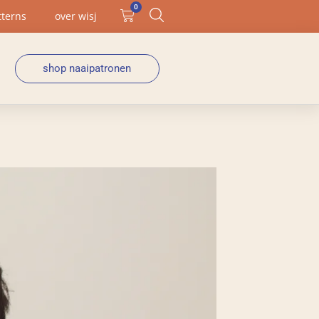
0
tterns
over wisj
shop naaipatronen