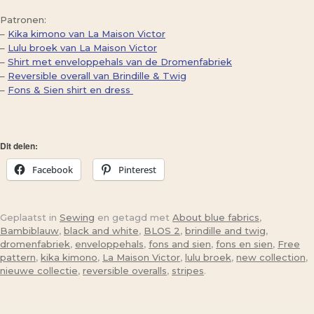
Patronen:
–
Kika kimono van La Maison Victor
–
Lulu broek van La Maison Victor
–
Shirt met enveloppehals van de Dromenfabriek
–
Reversible overall van Brindille & Twig
–
Fons & Sien shirt en dress
Dit delen:
Facebook
Pinterest
Geplaatst in
Sewing
en getagd met
About blue fabrics
,
Bambiblauw
,
black and white
,
BLOS 2
,
brindille and twig
,
dromenfabriek
,
enveloppehals
,
fons and sien
,
fons en sien
,
Free
pattern
,
kika kimono
,
La Maison Victor
,
lulu broek
,
new collection
,
nieuwe collectie
,
reversible overalls
,
stripes
.