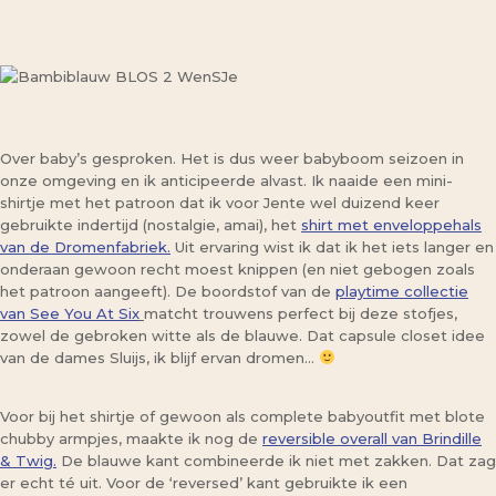
Over baby’s gesproken. Het is dus weer babyboom seizoen in
onze omgeving en ik anticipeerde alvast. Ik naaide een mini-
shirtje met het patroon dat ik voor Jente wel duizend keer
gebruikte indertijd (nostalgie, amai), het
shirt met enveloppehals
van de Dromenfabriek.
Uit ervaring wist ik dat ik het iets langer en
onderaan gewoon recht moest knippen (en niet gebogen zoals
het patroon aangeeft). De boordstof van de
playtime collectie
van See You At Six
matcht trouwens perfect bij deze stofjes,
zowel de gebroken witte als de blauwe. Dat capsule closet idee
van de dames Sluijs, ik blijf ervan dromen…
Voor bij het shirtje of gewoon als complete babyoutfit met blote
chubby armpjes, maakte ik nog de
reversible overall van Brindille
& Twig.
De blauwe kant combineerde ik niet met zakken. Dat zag
er echt té uit. Voor de ‘reversed’ kant gebruikte ik een