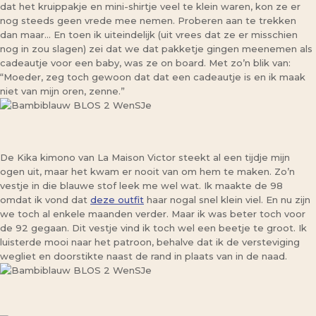
dat het kruippakje en mini-shirtje veel te klein waren, kon ze er
nog steeds geen vrede mee nemen. Proberen aan te trekken
dan maar… En toen ik uiteindelijk (uit vrees dat ze er misschien
nog in zou slagen) zei dat we dat pakketje gingen meenemen als
cadeautje voor een baby, was ze on board. Met zo’n blik van:
“Moeder, zeg toch gewoon dat dat een cadeautje is en ik maak
niet van mijn oren, zenne.”
De Kika kimono van La Maison Victor steekt al een tijdje mijn
ogen uit, maar het kwam er nooit van om hem te maken. Zo’n
vestje in die blauwe stof leek me wel wat. Ik maakte de 98
omdat ik vond dat
deze outfit
haar nogal snel klein viel. En nu zijn
we toch al enkele maanden verder. Maar ik was beter toch voor
de 92 gegaan. Dit vestje vind ik toch wel een beetje te groot. Ik
luisterde mooi naar het patroon, behalve dat ik de versteviging
wegliet en doorstikte naast de rand in plaats van in de naad.