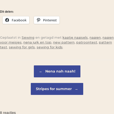
Dit delen:
Facebook
Pinterest
Geplaatst in
Sewing
en getagd met
kaatje naaisels
,
naaien
,
naaien
voor meisjes
,
nena jurk en top
,
new pattern
,
patroontest
,
pattern
test
,
sewing for girls
,
sewing for kids
.
Bericht navigatie
←
Nena nah naah!
Stripes for summer
→
8 reacties