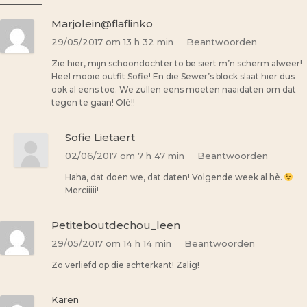
Marjolein@flaflinko
29/05/2017 om 13 h 32 min
Beantwoorden
Zie hier, mijn schoondochter to be siert m’n scherm alweer!
Heel mooie outfit Sofie! En die Sewer’s block slaat hier dus
ook al eens toe. We zullen eens moeten naaidaten om dat
tegen te gaan! Olé!!
Sofie Lietaert
02/06/2017 om 7 h 47 min
Beantwoorden
Haha, dat doen we, dat daten! Volgende week al hè.
Merciiiii!
Petiteboutdechou_leen
29/05/2017 om 14 h 14 min
Beantwoorden
Zo verliefd op die achterkant! Zalig!
Karen