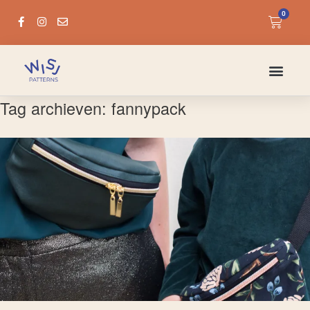
0
Tag archieven:
fannypack