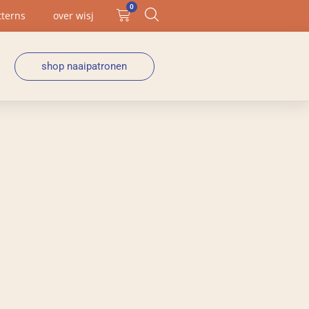
0
tterns
over wisj
shop naaipatronen