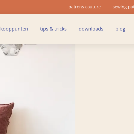
patrons couture
sewing pa
rkooppunten
tips & tricks
downloads
blog