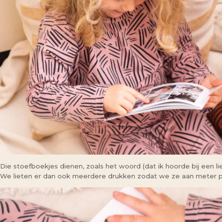
Die stoefboekjes dienen, zoals het woord (dat ik hoorde bij een li
We lieten er dan ook meerdere drukken zodat we ze aan meter p