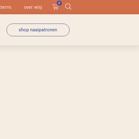
0
tterns
over wisj
shop naaipatronen