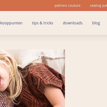
patrons couture
sewing pa
rkooppunten
tips & tricks
downloads
blog