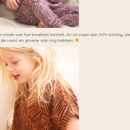
e steek wat hun kwaliteit betreft. En ze staan aan 20% korting, zi
d
de roest en groene ook nog hebben.