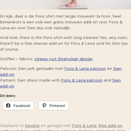
En kijk, daar is de Fons shirt met lange mouwen! Ja hoor, heel
binnenkort is een ook een gratis mouwen add-on voor Fons &
Lena en voor Sien dus ook natuulijk.
And look, there is the Fons shirt with long sleeves! Yes, very soon,
there’ll be a free sleeves add-on for Fons & Lena and for Sien too
of course.
Stoffen – fabrics:
stripes rust Elvelyckan design
Patroon: Sien jurk gemaakt met
Fons & Lena patroon
en
Sien
add-on
Pattern: Sien dress made with
Fons & Lena patroon
and
Sien
add-on
Dit delen:
Facebook
Pinterest
Geplaatst in
Sewing
en getagd met
Fons & Lena
,
free add-on
,