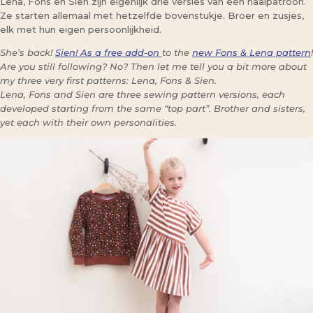
Lena, Fons en Sien zijn eigenlijk drie versies van één naaipatroon.
Ze starten allemaal met hetzelfde bovenstukje. Broer en zusjes,
elk met hun eigen persoonlijkheid.
She’s back!
Sien! As a free add-on
to the
new Fons & Lena pattern
!
Are you still following? No? Then let me tell you a bit more about
my three very first patterns: Lena, Fons & Sien.
Lena, Fons and Sien are three sewing pattern versions, each
developed starting from the same “top part”. Brother and sisters,
yet each with their own personalities.