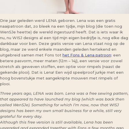
Drie jaar geleden werd LENA geboren. Lena was een gratis
naaipatroon dat, zo bleek na een tijdje, mijn blog (die toen nog
WenSJe heette) de wereld ingestuurd heeft. Dat is iets waar ik
nu, nu WISJ designs al een tijd mijn eigen bedrijfje is, nog elke dag
dankbaar voor ben. Deze gratis versie van Lena staat nog op de
blog, maar ze werd enkele maanden geleden hertekend en
uitgebreid samen met Fons tot
het Fons & Lena patroon
: een
betere pasvorm, meer maten (12m – 14j), een versie voor zowel
stretch als geweven stoffen, een optie voor rimpels (naast de
gekende plooi). Dat is Lena! Een wijd speelproof jurkje met een
hoog bovenstukje met aangeknipte mouwen met rimpels of
plooi.
Three years ago, LENA was born. Lena was a free sewing pattern,
that appeared to have launched my blog (which was back then
called WenSJe). Something for which I’m now, now that WISJ
designs has been my own small business for a while, still very
grateful for every day.
Although this free version is still available, Lena has been
upgraded and expanded together with Fons a few months ago