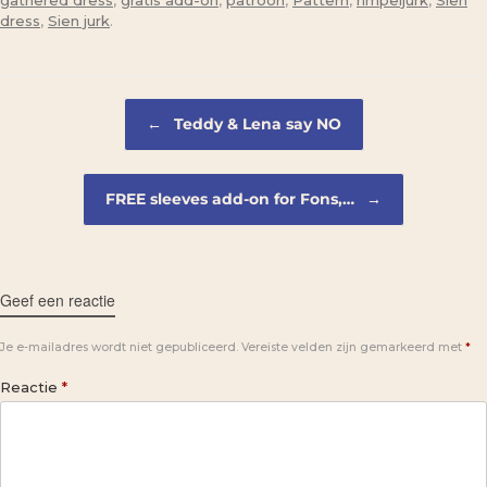
gathered dress
,
gratis add-on
,
patroon
,
Pattern
,
rimpeljurk
,
Sien
dress
,
Sien jurk
.
Bericht navigatie
←
Teddy & Lena say NO
FREE sleeves add-on for Fons,…
→
Geef een reactie
Je e-mailadres wordt niet gepubliceerd.
Vereiste velden zijn gemarkeerd met
*
Reactie
*