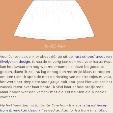
Voor Jente naaide ik er alvast ééntje uit de
‘rust stripes’ tricot van
Elvelyckan design
. Ik naaide er vorig jaar een Ada voor Isa uit (wat
kan het kwaad om nog wat meer namen in deze blogpost te
gooien, dacht ik zo). Nu lag er nog een metertje klaar, te roepen
om een Sien. Ik speelde met de richting van de streepjes et voilà,
het werd het simpelste speeljurkje ooit. Dat gaat hier van aan het
wasrek recht over haar hoofd. Ik vind haar er heel vrolijk mee.
Maar ooooh wat een verschil met die eerste Sien die ik naaide
voor haar…
My first ‘new Sien’ is for Jente. One from the
‘rust stripes’ jersey
from Elvelyckan design.
I sewed an Ada for Isa from this fabric