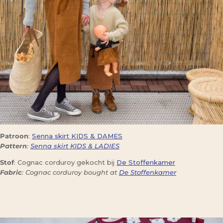
Patroon
:
Senna skirt KIDS & DAMES
Pattern
:
Senna skirt KIDS & LADIES
Stof
: Cognac corduroy gekocht bij
De Stoffenkamer
Fabric
: Cognac corduroy bought at
De Stoffenkamer