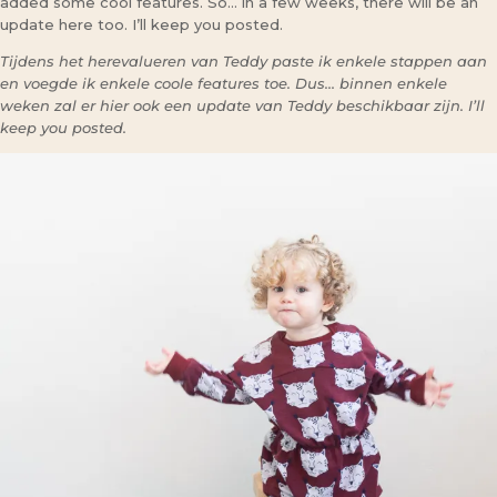
added some cool features. So… in a few weeks, there will be an
update here too. I’ll keep you posted.
Tijdens het herevalueren van Teddy paste ik enkele stappen aan
en voegde ik enkele coole features toe. Dus… binnen enkele
weken zal er hier ook een update van Teddy beschikbaar zijn. I’ll
keep you posted.