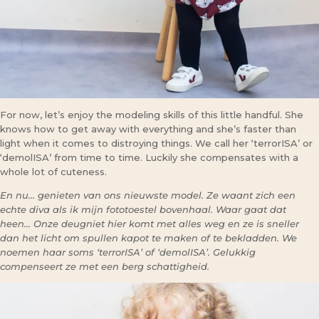
For now, let’s enjoy the modeling skills of this little handful. She
knows how to get away with everything and she’s faster than
light when it comes to distroying things. We call her ‘terrorISA’ or
‘demolISA’ from time to time. Luckily she compensates with a
whole lot of cuteness.
En nu… genieten van ons nieuwste model. Ze waant zich een
echte diva als ik mijn fototoestel bovenhaal. Waar gaat dat
heen… Onze deugniet hier komt met alles weg en ze is sneller
dan het licht om spullen kapot te maken of te bekladden. We
noemen haar soms ‘terrorISA’ of ‘demolISA’. Gelukkig
compenseert ze met een berg schattigheid.