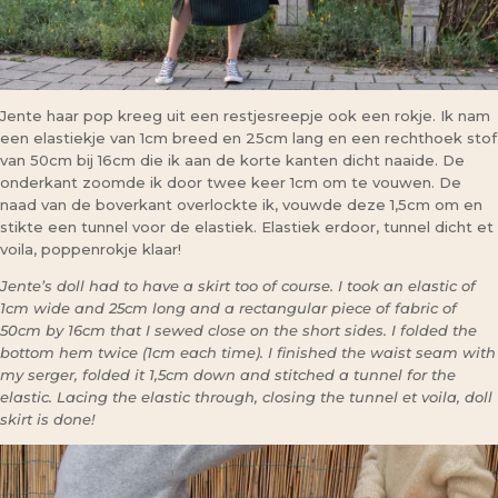
Jente haar pop kreeg uit een restjesreepje ook een rokje. Ik nam
een elastiekje van 1cm breed en 25cm lang en een rechthoek stof
van 50cm bij 16cm die ik aan de korte kanten dicht naaide. De
onderkant zoomde ik door twee keer 1cm om te vouwen. De
naad van de boverkant overlockte ik, vouwde deze 1,5cm om en
stikte een tunnel voor de elastiek. Elastiek erdoor, tunnel dicht et
voila, poppenrokje klaar!
Jente’s doll had to have a skirt too of course. I took an elastic of
1cm wide and 25cm long and a rectangular piece of fabric of
50cm by 16cm that I sewed close on the short sides. I folded the
bottom hem twice (1cm each time). I finished the waist seam with
my serger, folded it 1,5cm down and stitched a tunnel for the
elastic. Lacing the elastic through, closing the tunnel et voila, doll
skirt is done!