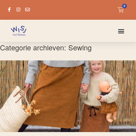
0
Categorie archieven:
Sewing