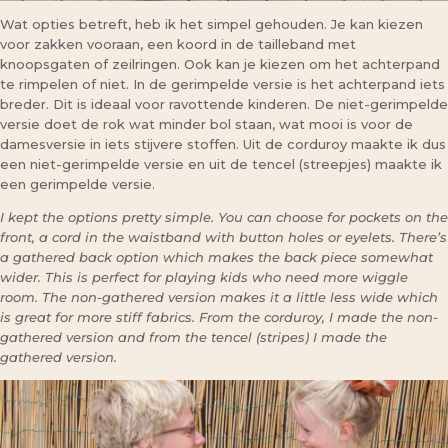
Wat opties betreft, heb ik het simpel gehouden. Je kan kiezen
voor zakken vooraan, een koord in de tailleband met
knoopsgaten of zeilringen. Ook kan je kiezen om het achterpand
te rimpelen of niet. In de gerimpelde versie is het achterpand iets
breder. Dit is ideaal voor ravottende kinderen. De niet-gerimpelde
versie doet de rok wat minder bol staan, wat mooi is voor de
damesversie in iets stijvere stoffen. Uit de corduroy maakte ik dus
een niet-gerimpelde versie en uit de tencel (streepjes) maakte ik
een gerimpelde versie.
I kept the options pretty simple. You can choose for pockets on the
front, a cord in the waistband with button holes or eyelets. There’s
a gathered back option which makes the back piece somewhat
wider. This is perfect for playing kids who need more wiggle
room. The non-gathered version makes it a little less wide which
is great for more stiff fabrics. From the corduroy, I made the non-
gathered version and from the tencel (stripes) I made the
gathered version.