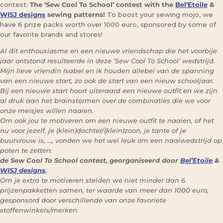
contest:
The ‘Sew Cool To School’ contest with the
Bel’Etoile
&
WISJ designs
sewing patterns!
To boost your sewing mojo, we
have 6 prize packs worth over 1000 euro, sponsored by some of
our favorite brands and stores!
Al dit enthousiasme en een nieuwe vriendschap die het voorbije
jaar ontstond resulteerde in deze ‘Sew Cool To School’ wedstrijd.
Mijn lieve vriendin Isabel en ik houden allebei van de spanning
van een nieuwe start, zo ook de start van een nieuw schooljaar.
Bij een nieuwe start hoort uiteraard een nieuwe outfit en we zijn
al druk aan het brainstormen over de combinaties die we voor
onze meisjes willen naaien.
Om ook jou te motiveren om een nieuwe outfit te naaien, of het
nu voor jezelf, je (klein)dochter/(klein)zoon, je tante of je
buurvrouw is, …, vonden we het wel leuk om een naaiwedstrijd op
poten te zetten:
de Sew Cool To School contest, georganiseerd door
Bel’Etoile
&
WISJ designs
.
Om je extra te motiveren stelden we niet minder dan 6
prijzenpakketten samen, ter waarde van meer dan 1000 euro,
gesponsord door verschillende van onze favoriete
stoffenwinkels/merken.