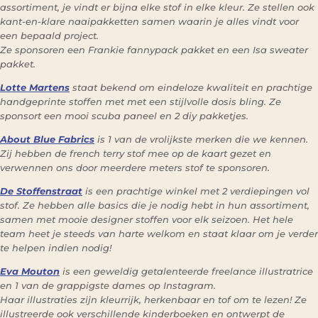
assortiment, je vindt er bijna elke stof in elke kleur. Ze stellen ook
kant-en-klare naaipakketten samen waarin je alles vindt voor
een bepaald project.
Ze sponsoren een Frankie fannypack pakket en een Isa sweater
pakket.
Lotte Martens
staat bekend om eindeloze kwaliteit en prachtige
handgeprinte stoffen met met een stijlvolle dosis bling. Ze
sponsort een mooi scuba paneel en 2 diy pakketjes.
About Blue Fabrics
is 1 van de vrolijkste merken die we kennen.
Zij hebben de french terry stof mee op de kaart gezet en
verwennen ons door meerdere meters stof te sponsoren.
De Stoffenstraat
is een prachtige winkel met 2 verdiepingen vol
stof. Ze hebben alle basics die je nodig hebt in hun assortiment,
samen met mooie designer stoffen voor elk seizoen. Het hele
team heet je steeds van harte welkom en staat klaar om je verder
te helpen indien nodig!
Eva Mouton
is een geweldig getalenteerde freelance illustratrice
en 1 van de grappigste dames op Instagram.
Haar illustraties zijn kleurrijk, herkenbaar en tof om te lezen! Ze
illustreerde ook verschillende kinderboeken en ontwerpt de