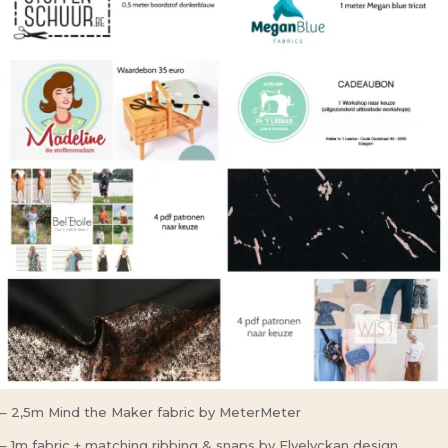
– 2,5m Mind the Maker fabric by MeterMeter
– 1m fabric + matching ribbing & snaps by Elvelyckan design