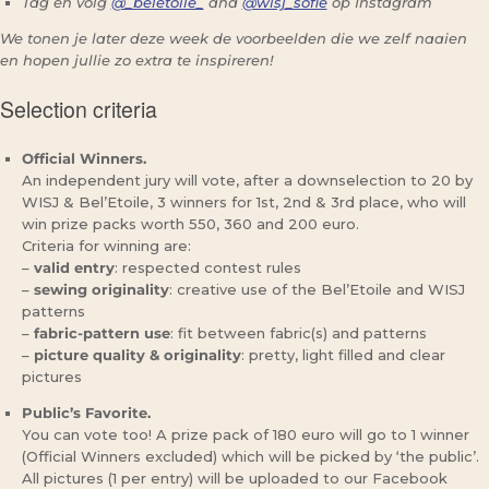
Tag en volg
@_beletoile_
and
@wisj_sofie
op Instagram
We tonen je later deze week de voorbeelden die we zelf naaien
en hopen jullie zo extra te inspireren!
Selection criteria
Official Winners.
An independent jury will vote, after a downselection to 20 by
WISJ & Bel’Etoile, 3 winners for 1st, 2nd & 3rd place, who will
win prize packs worth 550, 360 and 200 euro.
Criteria for winning are:
–
valid entry
: respected contest rules
–
sewing originality
: creative use of the Bel’Etoile and WISJ
patterns
–
fabric-pattern use
: fit between fabric(s) and patterns
–
picture quality & originality
: pretty, light filled and clear
pictures
Public’s Favorite.
You can vote too! A prize pack of 180 euro will go to 1 winner
(Official Winners excluded) which will be picked by ‘the public’.
All pictures (1 per entry) will be uploaded to our Facebook