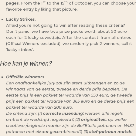
st
th
pages. From the 1
to the 15
of October, you can choose your
favorite entry by liking that picture.
Lucky Strikes.
Afraid you’re not going to win after reading these criteria?
Don’t panic, we have two prize packs worth about 50 euro
each for 2 lucky sewist(a)s. After the contest, from all entries
(Official Winners excluded), we randomly pick 2 winners, call it
‘lucky strikes’.
Hoe kan je winnen?
Officiële winnaars
Een onafhankelijke jury zal zijn stem uitbrengen en zo de
winnaars van de eerste, tweede en derde prijs bepalen. De
eerste prijs is een pakket ter waarde van 550 euro, de tweede
prijs een pakket ter waarde van 365 euro en de derde prijs een
pakket ter waarde van 200 euro.
De criteria zijn: (1)
correcte inzending:
werden alle regels
omtrent de wedstrijd nageleefd?, (2)
originaliteit
: op welke
creatieve /originele manier zijn de Bel’Etoile patronen en WISJ
patronen met elkaar gecombineerd?, (3)
stof-patroon match
: