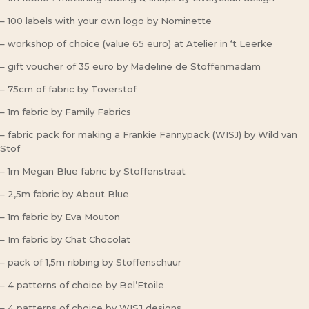
– 100 labels with your own logo by Nominette
– workshop of choice (value 65 euro) at Atelier in ‘t Leerke
– gift voucher of 35 euro by Madeline de Stoffenmadam
– 75cm of fabric by Toverstof
– 1m fabric by Family Fabrics
– fabric pack for making a Frankie Fannypack (WISJ) by Wild van
Stof
– 1m Megan Blue fabric by Stoffenstraat
– 2,5m fabric by About Blue
– 1m fabric by Eva Mouton
– 1m fabric by Chat Chocolat
– pack of 1,5m ribbing by Stoffenschuur
– 4 patterns of choice by Bel’Etoile
– 4 patterns of choice by WISJ designs