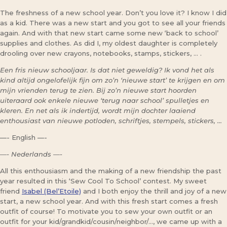
The freshness of a new school year. Don’t you love it? I know I did
as a kid. There was a new start and you got to see all your friends
again. And with that new start came some new ‘back to school’
supplies and clothes. As did I, my oldest daughter is completely
drooling over new crayons, notebooks, stamps, stickers, … .
Een fris nieuw schooljaar. Is dat niet geweldig? Ik vond het als
kind altijd ongelofelijk fijn om zo’n ‘nieuwe start’ te krijgen en om
mijn vrienden terug te zien. Bij zo’n nieuwe start hoorden
uiteraard ook enkele nieuwe ‘terug naar school’ spulletjes en
kleren. En net als ik indertijd, wordt mijn dochter laaiend
enthousiast van nieuwe potloden, schriftjes, stempels, stickers, …
—- English —-
—- Nederlands —-
All this enthousiasm and the making of a new friendship the past
year resulted in this ‘Sew Cool To School’ contest. My sweet
friend
Isabel (Bel’Etoile)
and I both enjoy the thrill and joy of a new
start, a new school year. And with this fresh start comes a fresh
outfit of course! To motivate you to sew your own outfit or an
outfit for your kid/grandkid/cousin/neighbor/…, we came up with a