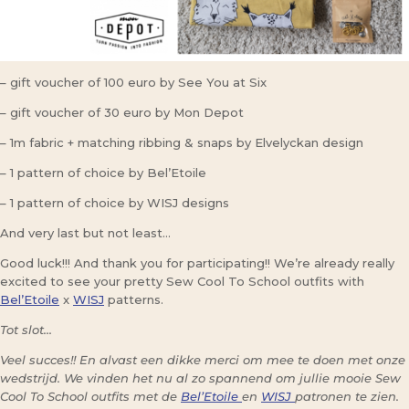
– gift voucher of 100 euro by See You at Six
– gift voucher of 30 euro by Mon Depot
– 1m fabric + matching ribbing & snaps by Elvelyckan design
– 1 pattern of choice by Bel’Etoile
– 1 pattern of choice by WISJ designs
And very last but not least…
Good luck!!! And thank you for participating!! We’re already really
excited to see your pretty Sew Cool To School outfits with
Bel’Etoile
x
WISJ
patterns.
Tot slot…
Veel succes!! En alvast een dikke merci om mee te doen met onze
wedstrijd. We vinden het nu al zo spannend om jullie mooie Sew
Cool To School outfits met de
Bel’Etoile
en
WISJ
patronen te zien.