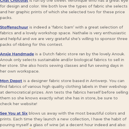
Chat Chocolat
is run by the sweet Véronique who has a great eye
for design and color. We both love the types of fabric she selects
and her graphic prints of which she selected two for these price
packs.
Stoffenschuur
is indeed a ‘fabric barn’ with a great selection of
fabrics and a lovely workshop space. Nathalie is very enthusiastic
and helpful and we are very grateful she’s willing to sponsor three
packs of ribbing for this contest.
Ansje Handmade
is a Dutch fabric store ran by the lovely Anouk.
Anouk only selects sustainable and/or biological fabrics to sell in
her store. She also hosts sewing classes and fun sewing days in
her own workspace.
Mon Depot
is a designer fabric store based in Antwerp. You can
find fabrics of various high quality clothing labels in their webshop
at democratical prizes. Ann tests the fabrics herself before selling
them so she knows exactly what she has in store, be sure to
check her website!
See You at Six
blows us away with the most beautiful colors and
prints. Each time they launch a new collection, I have the habit of
pouring myself a glass of wine (at a decent hour indeed and also: