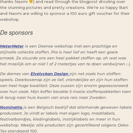
thanks Naomi
) and read through the blogpost drooling over
the stunning pictures and pretty creations. We’re so happy Bart
and Naomi are willing to sponsor a 100 euro gift voucher for their
webshop.
De sponsors
MeterMeter
is een Deense webshop met een prachtige en
stijlvolle collectie stoffen. Pia is heel lief en heeft een goeie
smaak. Ze stuurde ons een heel pakket stoffen op, oh wat was
het moeilijk om er niet 1 of 2 metertjes van te doen verdwijnen ;-).
De dames van
Elvelyckan Design
zijn net zoals hun stoffen:
speels. Daarbovenop zijn ze lief, vriendelijke en zijn hun stoffen
van heel hoge kwaliteit. Deze zussen zijn enorm gepassioneerd
over hun zaak. Mijn koffer bevatte 5 mooie stoffenpakketten toen
ik terug naar huis kwam van onze reis naar Zweden.
Nominette
is een Belgisch bedrijf dat allerhande geweven labels
produceert. Je vindt er labels met eigen logo, maatlabels,
festivalbandjes, kledinglabels, instrijklabels en meer in hun
webshop. Weetje: alle producten zijn gecertifieerd volgens Oeko-
Tex standaard 100.