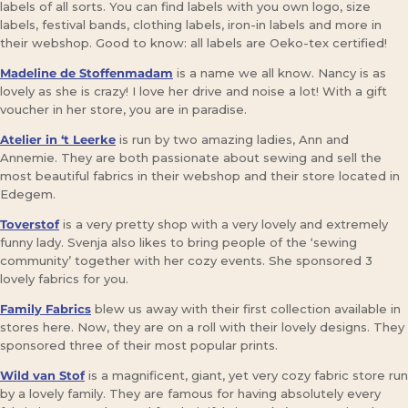
labels of all sorts. You can find labels with you own logo, size
labels, festival bands, clothing labels, iron-in labels and more in
their webshop. Good to know: all labels are Oeko-tex certified!
Madeline de Stoffenmadam
is a name we all know. Nancy is as
lovely as she is crazy! I love her drive and noise a lot! With a gift
voucher in her store, you are in paradise.
Atelier in ‘t Leerke
is run by two amazing ladies, Ann and
Annemie. They are both passionate about sewing and sell the
most beautiful fabrics in their webshop and their store located in
Edegem.
Toverstof
is a very pretty shop with a very lovely and extremely
funny lady. Svenja also likes to bring people of the ‘sewing
community’ together with her cozy events. She sponsored 3
lovely fabrics for you.
Family Fabrics
blew us away with their first collection available in
stores here. Now, they are on a roll with their lovely designs. They
sponsored three of their most popular prints.
Wild van Stof
is a magnificent, giant, yet very cozy fabric store run
by a lovely family. They are famous for having absolutely every